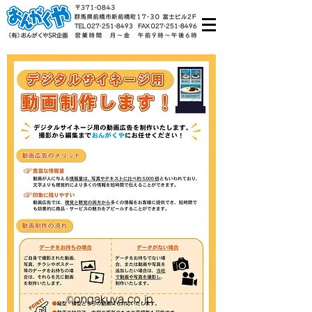
©ongakuya.co.jp